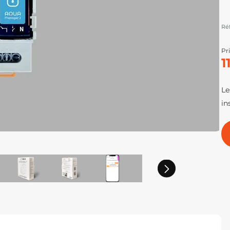
Ré
Pri
1
Le
in
Suivant