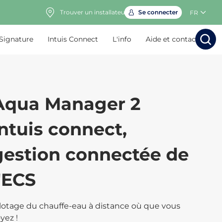
Trouver un installateur
Se connecter
FR
 Signature
Intuis Connect
L'info
Aide et contact
Rechercher
Rechercher
Rech
Rec
Aqua Manager 2
intuis connect,
gestion connectée de
l'ECS
lotage du chauffe-eau à distance où que vous
yez !