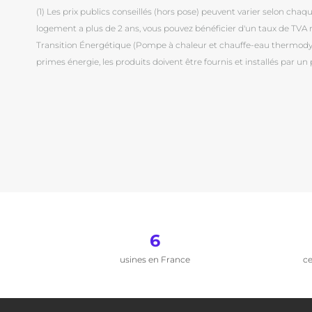
(1) Les prix publics conseillés (hors pose) peuvent varier selon chaque 
logement a plus de 2 ans, vous pouvez bénéficier d'un taux de TVA ré
Transition Énergétique (Pompe à chaleur et chauffe-eau thermodyna
primes énergie, les produits doivent être fournis et installés par un 
6
usines en France
ce