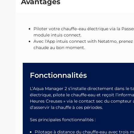
Avantages
Piloter votre chauffe–eau électrique via la Passe
module intuis connect.
Avec l'App intuis connect with Netatmo, prenez l
chaude au bon moment.
Fonctionnalités
L’Aqua Manager 2 s’installe directement dans le t
électrique, pilote le chauffe-eau et reçoit l’inform
Heures Creuses » via le contact sec du compteur 
d’asservir la chauffe à ces périodes.
Ses principales fonctionnalités :
Pilotage à distance du chauffe-eau avec trois m