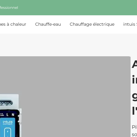
fessionnel
s à chaleur
Chauffe-eau
Chauffage électrique
intuis
Pi
so