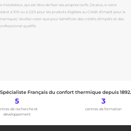
installateur, qui est libre de fixer ses propres tarifs. De plus, si votre
duit à 10% ou à 5,5% pour les produits éligibles au Crédit d'Impôt pour la
mique). Veuillez noter que pour bénéficier des crédits d'impôts et des
professionnel qualifié.
Spécialiste Français du confort thermique depuis 1892
5
3
ntres de recherche et
centres de formation
développement