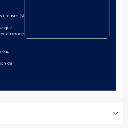
 creuses (si
jusqu’à
ient au mode
-eau.
ion de