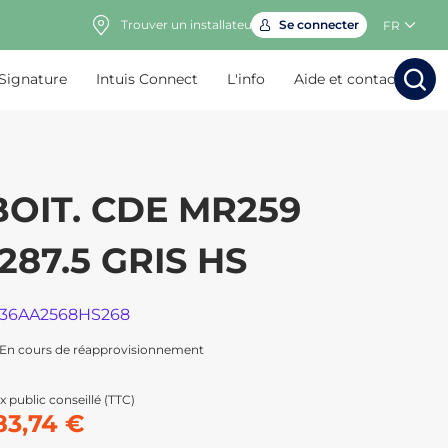
Trouver un installateur
Se connecter
FR
 Signature
Intuis Connect
L'info
Aide et contact
Rechercher
Rechercher
Rech
Rec
BOIT. CDE MR259
1287.5 GRIS HS
136AA2568HS268
En cours de réapprovisionnement
x public conseillé (TTC)
83,74 €