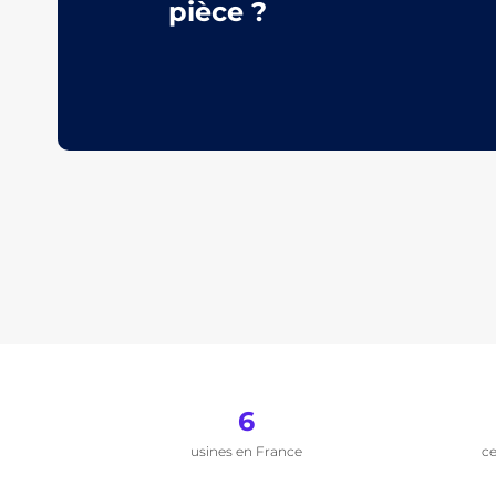
pièce ?
6
usines en France
ce