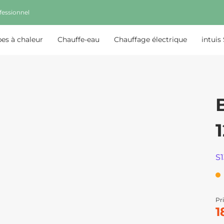
fessionnel
s à chaleur
Chauffe-eau
Chauffage électrique
intuis
S
Pri
1