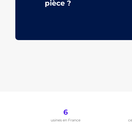
pièce ?
6
usines en France
ce