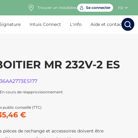
Trouver un installateur
Se connecter
FR
 Signature
Intuis Connect
L'info
Aide et contact
Rechercher
Rechercher
Rech
Rec
BOITIER MR 232V-2 ES
136AA2773ES177
En cours de réapprovisionnement
x public conseillé (TTC)
35,46 €
s pièces de rechange et accessoires doivent être