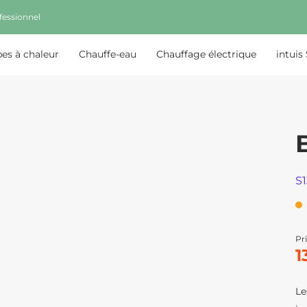
fessionnel
s à chaleur
Chauffe-eau
Chauffage électrique
intuis
S
Pri
1
Le