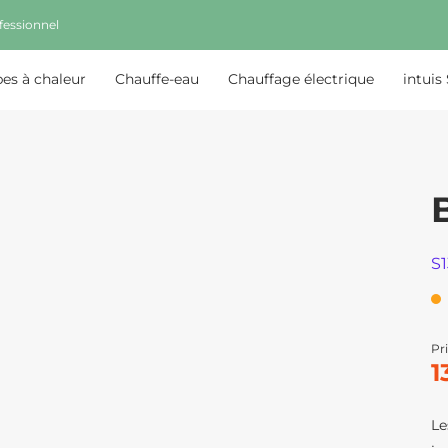
fessionnel
s à chaleur
Chauffe-eau
Chauffage électrique
intuis
S
Pri
1
Le