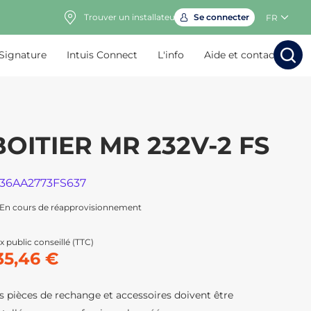
Trouver un installateur
Se connecter
FR
 Signature
Intuis Connect
L'info
Aide et contact
Rechercher
Rechercher
Rech
Rec
BOITIER MR 232V-2 FS
136AA2773FS637
En cours de réapprovisionnement
x public conseillé (TTC)
35,46 €
s pièces de rechange et accessoires doivent être