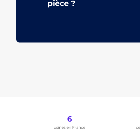
pièce ?
6
usines en France
ce