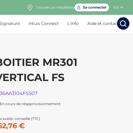
Trouver un installateur
Se connecter
FR
 Signature
Intuis Connect
L'info
Aide et contact
Rechercher
Rechercher
Rech
Rec
BOITIER MR301
VERTICAL FS
136AA3104FS507
En cours de réapprovisionnement
x public conseillé (TTC)
62,76 €