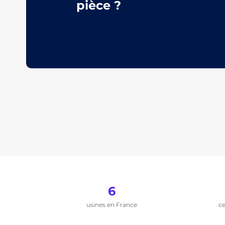
pièce ?
6
usines en France
ce