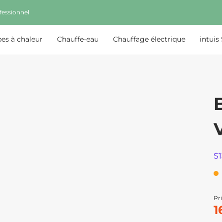
fessionnel
s à chaleur
Chauffe-eau
Chauffage électrique
intuis
S
Pri
1