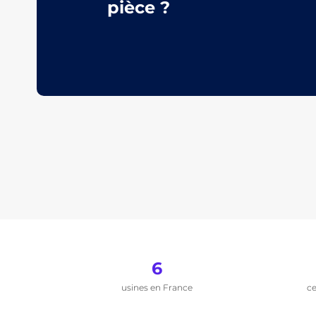
pièce ?
6
usines en France
ce