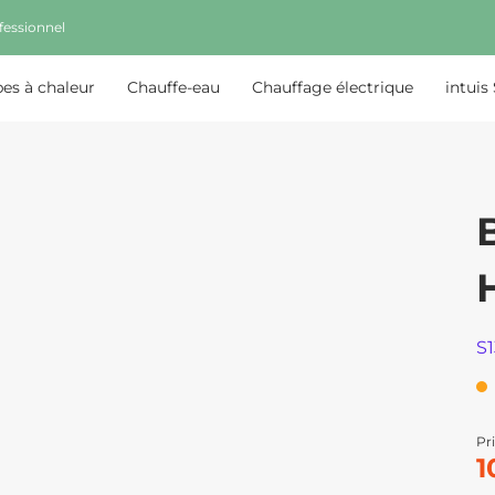
fessionnel
s à chaleur
Chauffe-eau
Chauffage électrique
intuis
S
Pri
1