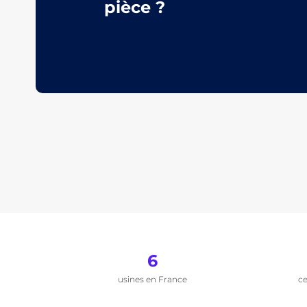
pièce ?
6
usines en France
ce