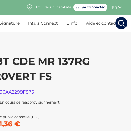
Trouver un installateur
Se connecter
FR
 Signature
Intuis Connect
L'info
Aide et contact
Rechercher
Rechercher
Rech
Rec
BT CDE MR 137RG
20VERT FS
136AA2298FS75
En cours de réapprovisionnement
x public conseillé (TTC)
1,36 €