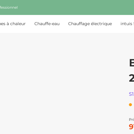
fessionnel
s à chaleur
Chauffe-eau
Chauffage électrique
intuis
S
Pri
9