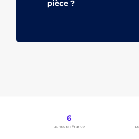
pièce ?
6
usines en France
ce