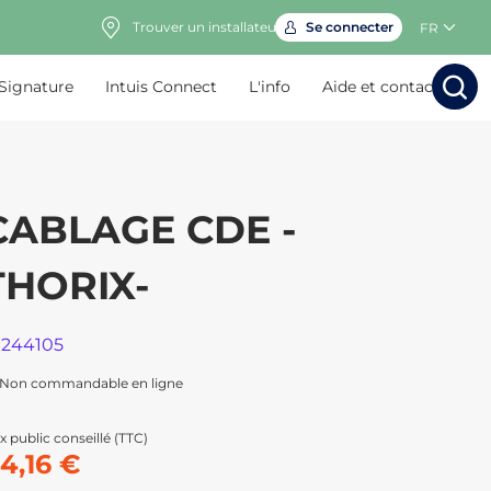
Trouver un installateur
Se connecter
FR
 Signature
Intuis Connect
L'info
Aide et contact
Rechercher
Rechercher
Rech
Rec
CABLAGE CDE -
THORIX-
1244105
Non commandable en ligne
x public conseillé (TTC)
4,16 €