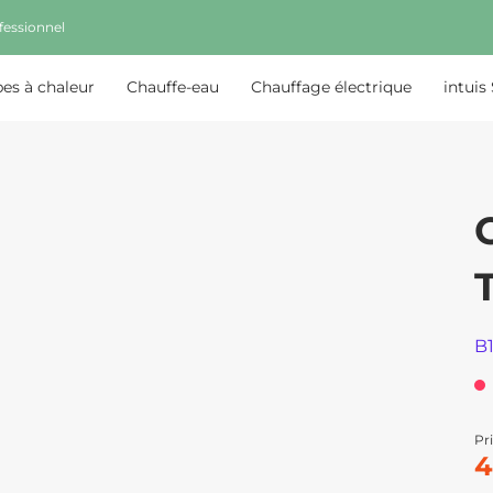
fessionnel
s à chaleur
Chauffe-eau
Chauffage électrique
intuis
B
Pri
4