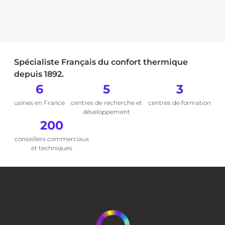
Spécialiste Français du confort thermique
depuis 1892.
6
5
3
usines en France
centres de recherche et
centres de formation
développement
200
conseillers commerciaux
et techniques