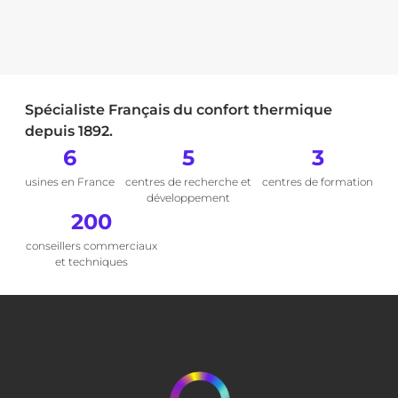
Spécialiste Français du confort thermique
depuis 1892.
6
5
3
usines en France
centres de recherche et
centres de formation
développement
200
conseillers commerciaux
et techniques