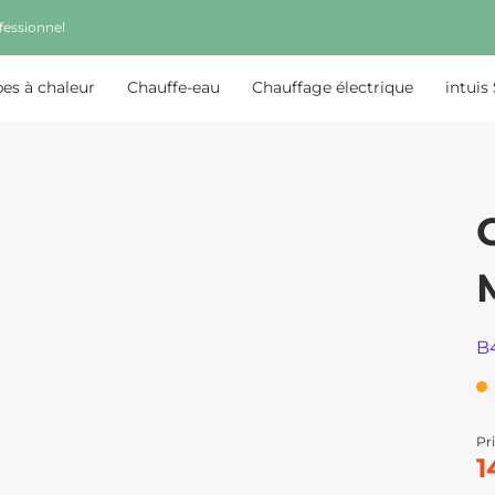
fessionnel
s à chaleur
Chauffe-eau
Chauffage électrique
intuis
B
Pri
1