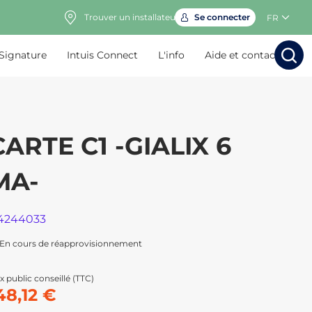
Trouver un installateur
Se connecter
FR
 Signature
Intuis Connect
L'info
Aide et contact
Rechercher
Rechercher
Rech
Rec
CARTE C1 -GIALIX 6
MA-
4244033
En cours de réapprovisionnement
x public conseillé (TTC)
48,12 €