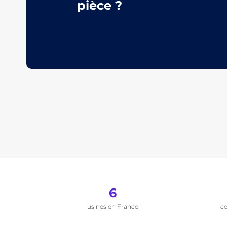
pièce ?
6
usines en France
ce