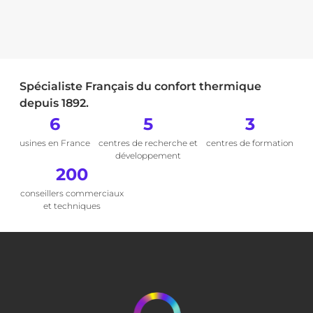
Spécialiste Français du confort thermique
depuis 1892.
6
5
3
usines en France
centres de recherche et
centres de formation
développement
200
conseillers commerciaux
et techniques