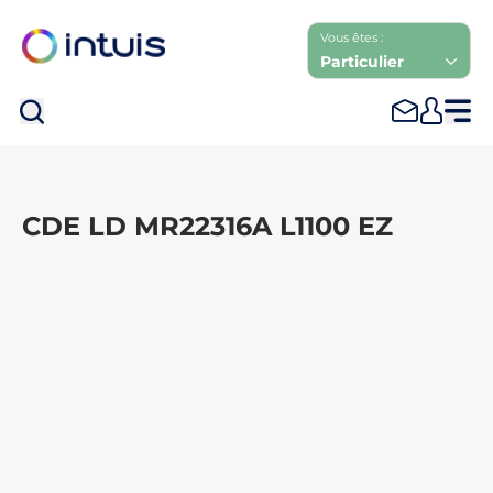
Vous êtes :
Particulier
Rec
CDE LD MR22316A L1100 EZ