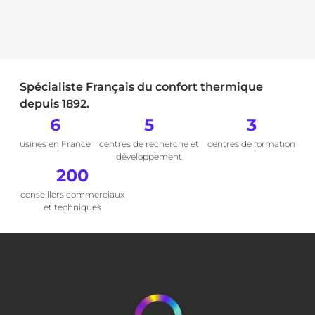
Spécialiste Français du confort thermique
depuis 1892.
6
5
3
usines en France
centres de recherche et
centres de formation
développement
200
conseillers commerciaux
et techniques