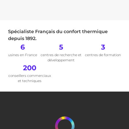
Spécialiste Français du confort thermique
depuis 1892.
6
5
3
usines en France
centres de recherche et
centres de formation
développement
200
conseillers commerciaux
et techniques