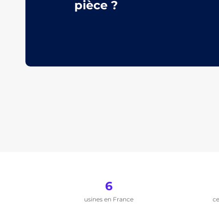
pièce ?
6
usines en France
ce