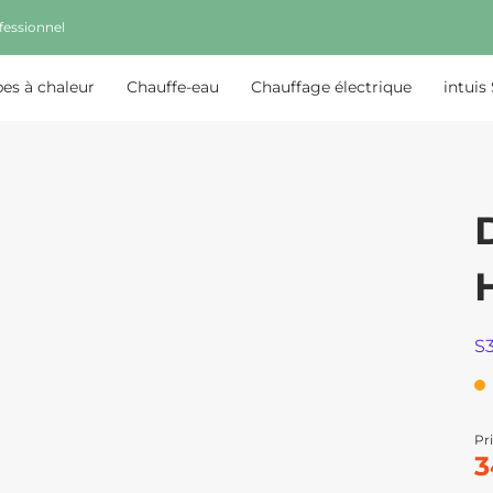
fessionnel
s à chaleur
Chauffe-eau
Chauffage électrique
intuis
S
Pri
3