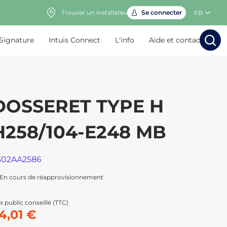
Trouver un installateur
Se connecter
FR
 Signature
Intuis Connect
L'info
Aide et contact
Rechercher
Rechercher
Rech
Rec
DOSSERET TYPE H
H258/104-E248 MB
302AA2586
En cours de réapprovisionnement
x public conseillé (TTC)
4,01 €