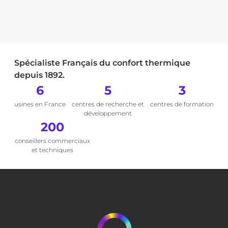
Spécialiste Français du confort thermique
depuis 1892.
6
5
3
usines en France
centres de recherche et
centres de formation
développement
200
conseillers commerciaux
et techniques