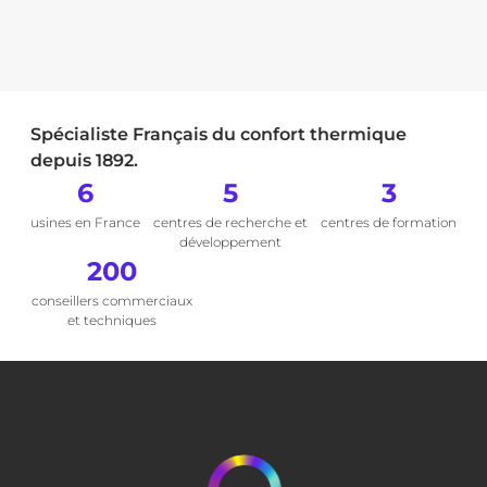
Spécialiste Français du confort thermique
depuis 1892.
6
5
3
usines en France
centres de recherche et
centres de formation
développement
200
conseillers commerciaux
et techniques