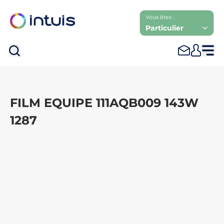
Vous êtes :
Particulier
Rec
FILM EQUIPE 111AQB009 143W
1287