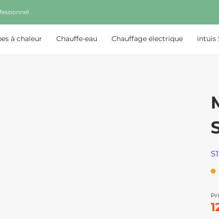
fessionnel
s à chaleur
Chauffe-eau
Chauffage électrique
intuis
S
Pri
1