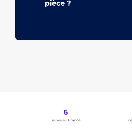
pièce ?
6
usines en France
ce