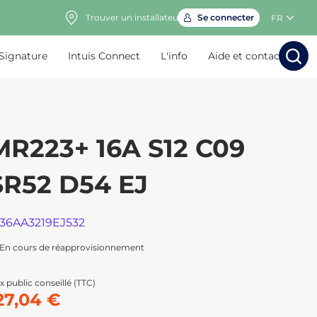
Trouver un installateur
Se connecter
FR
 Signature
Intuis Connect
L'info
Aide et contact
Rechercher
Rechercher
Rech
Rec
MR223+ 16A S12 C09
SR52 D54 EJ
136AA3219EJ532
En cours de réapprovisionnement
x public conseillé (TTC)
27,04 €