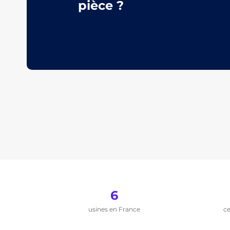
pièce ?
6
usines en France
ce