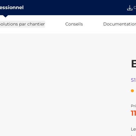
essionnel
C
olutions par chantier
Conseils
Documentatio
S
Pri
1
Le