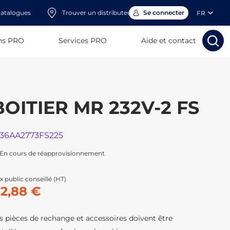
atalogues
Trouver un distributeur
Se connecter
FR
ns PRO
Services PRO
Aide et contact
Rechercher
Rechercher
Rech
Rec
BOITIER MR 232V-2 FS
136AA2773FS225
En cours de réapprovisionnement
x public conseillé (HT)
12,88 €
s pièces de rechange et accessoires doivent être