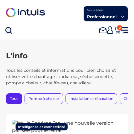
Vous êtes :
Professionnel
0
Rec
L'info
Tous les conseils et informations pour bien choisir et
utiliser votre chauffage :
radiateur, sèche-serviette,
pompe à chaleur, chauffe-eau, chaudière, …
Tous
Pompe à chaleur
Installation et réparation
Chau
Intelligence et connectivité