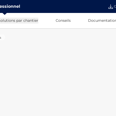
essionnel
C
olutions par chantier
Conseils
Documentatio
s