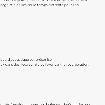
au thermodynamique choisi. S’il est au sein de la maison
sage afin de limiter le temps d'attente pour l'eau
lacard acoustique est préconisé.
ux dans des lieux semi clos favorisant la réverbération.
ts, dysfonctionnements au dégivrage, détérioration des