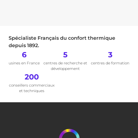
Spécialiste Français du confort thermique
depuis 1892.
6
5
3
usines en France
centres de recherche et
centres de formation
développement
200
conseillers commerciaux
et techniques