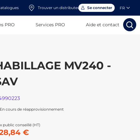
atalogues
Trouver un distributeur
Se connecter
FR
ns PRO
Services PRO
Aide et contact
Rechercher
Rechercher
Rech
Rec
HABILLAGE MV240 -
SAV
4990223
En cours de réapprovisionnement
x public conseillé (HT)
28,84 €