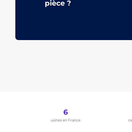
pièce ?
6
usines en France
ce