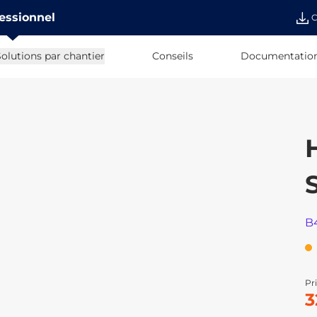
essionnel
C
olutions par chantier
Conseils
Documentatio
B
Pri
3