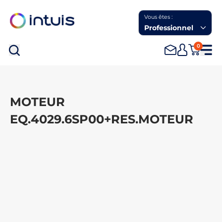
Vous êtes :
Professionnel
0
Rec
MOTEUR
EQ.4029.6SP00+RES.MOTEUR