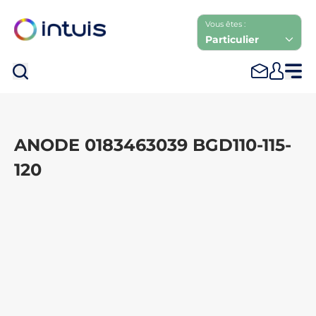
Vous êtes :
Particulier
Rec
ANODE 0183463039 BGD110-115-
120