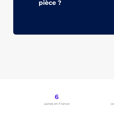
pièce ?
6
usines en France
ce