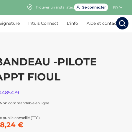
Trouver un installateur
Se connecter
FR
 Signature
Intuis Connect
L'info
Aide et contact
Rechercher
Rechercher
Rech
Rec
BANDEAU -PILOTE
APPT FIOUL
4485479
Non commandable en ligne
x public conseillé (TTC)
8,24 €