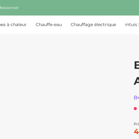
fessionnel
s à chaleur
Chauffe-eau
Chauffage électrique
intuis
B
Pri
4