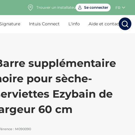
Trouver un installateur
Se connecter
FR
 Signature
Intuis Connect
L'info
Aide et contact
Rechercher
Rechercher
Rech
Rec
Barre supplémentaire
noire pour sèche-
serviettes Ezybain de
largeur 60 cm
férence :
M090090