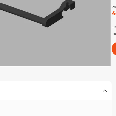
Pri
4
Le
in