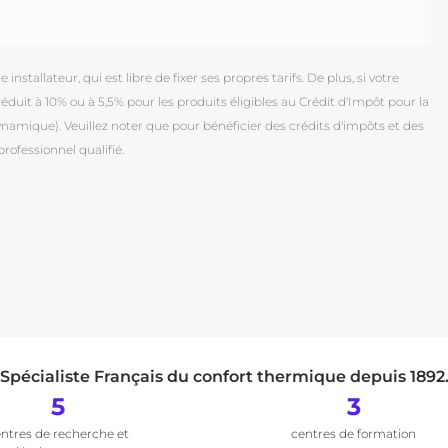
installateur, qui est libre de fixer ses propres tarifs. De plus, si votre
duit à 10% ou à 5,5% pour les produits éligibles au Crédit d'Impôt pour la
mique). Veuillez noter que pour bénéficier des crédits d'impôts et des
professionnel qualifié.
Spécialiste Français du confort thermique depuis 1892
5
3
ntres de recherche et
centres de formation