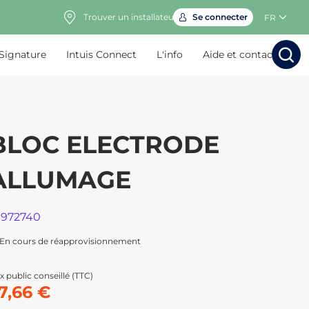
Trouver un installateur
Se connecter
FR
 Signature
Intuis Connect
L'info
Aide et contact
Rechercher
Rechercher
Rech
Rec
BLOC ELECTRODE
ALLUMAGE
1972740
En cours de réapprovisionnement
x public conseillé (TTC)
7,66 €