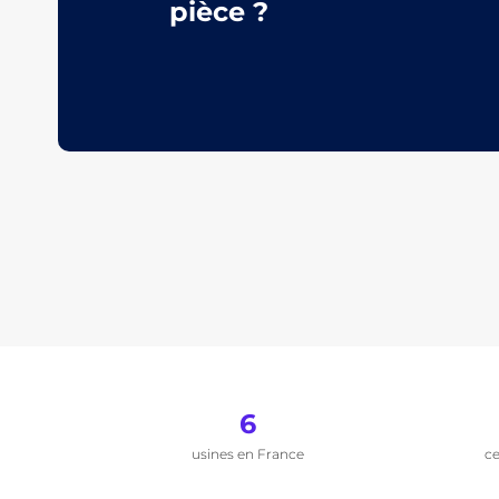
pièce ?
6
usines en France
ce