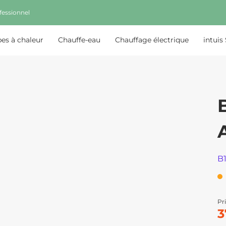
fessionnel
s à chaleur
Chauffe-eau
Chauffage électrique
intuis
B
Pri
3