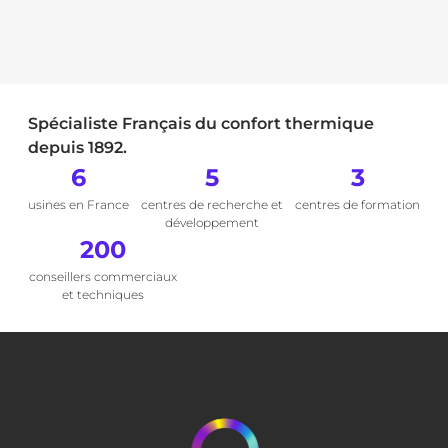
Spécialiste Français du confort thermique
depuis 1892.
6
5
3
usines en France
centres de recherche et
centres de formation
développement
200
conseillers commerciaux
et techniques