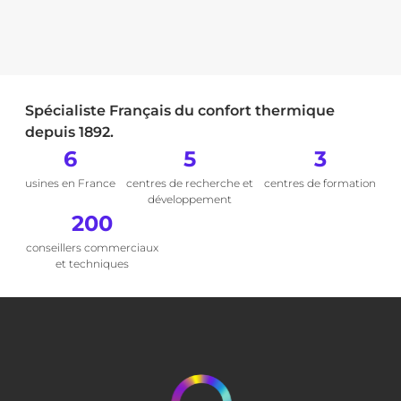
Spécialiste Français du confort thermique
depuis 1892.
6
5
3
usines en France
centres de recherche et
centres de formation
développement
200
conseillers commerciaux
et techniques