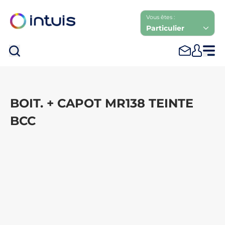
Vous êtes :
Particulier
Rec
BOIT. + CAPOT MR138 TEINTE
BCC