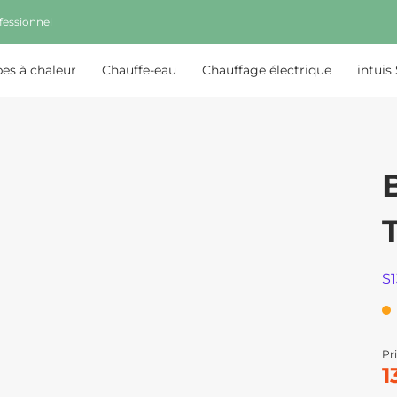
fessionnel
s à chaleur
Chauffe-eau
Chauffage électrique
intuis
S
Pri
1