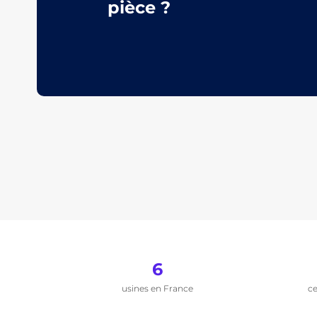
pièce ?
6
usines en France
ce