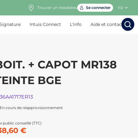
Trouver un installateur
Se connecter
FR
 Signature
Intuis Connect
L'info
Aide et contact
Rechercher
Rechercher
Rech
Rec
BOIT. + CAPOT MR138
TEINTE BGE
136AA1717ER13
En cours de réapprovisionnement
x public conseillé (TTC)
38,60 €