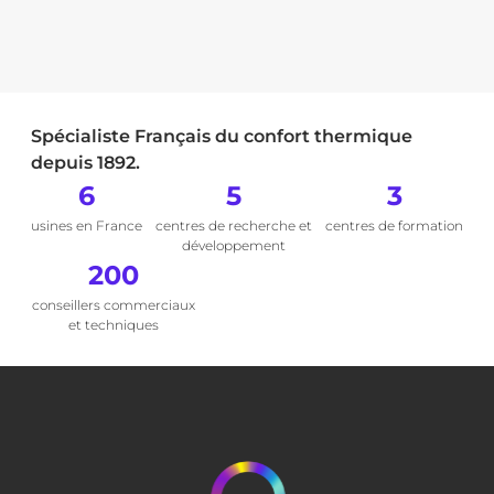
Spécialiste Français du confort thermique
depuis 1892.
6
5
3
usines en France
centres de recherche et
centres de formation
développement
200
conseillers commerciaux
et techniques