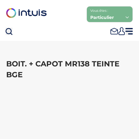
Vous êtes :
Particulier
Rec
BOIT. + CAPOT MR138 TEINTE
BGE