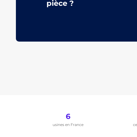
pièce ?
6
usines en France
ce