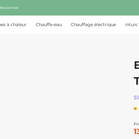
fessionnel
s à chaleur
Chauffe-eau
Chauffage électrique
intuis
S
Pri
1