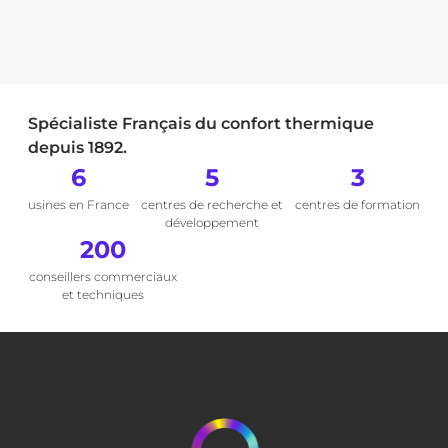
Spécialiste Français du confort thermique
depuis 1892.
6
5
3
usines en France
centres de recherche et
centres de formation
développement
200
conseillers commerciaux
et techniques