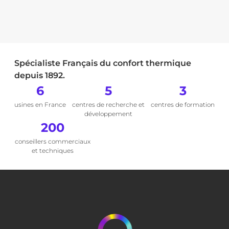
Spécialiste Français du confort thermique
depuis 1892.
6
5
3
usines en France
centres de recherche et
centres de formation
développement
200
conseillers commerciaux
et techniques