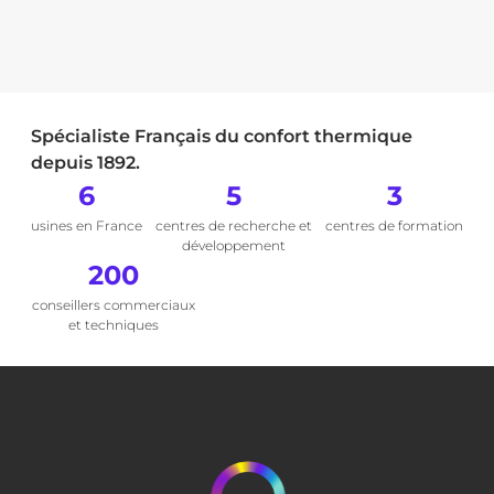
Spécialiste Français du confort thermique
depuis 1892.
6
5
3
usines en France
centres de recherche et
centres de formation
développement
200
conseillers commerciaux
et techniques