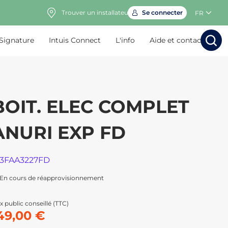
Trouver un installateur
Se connecter
FR
 Signature
Intuis Connect
L'info
Aide et contact
Rechercher
Rechercher
Rech
Rec
BOIT. ELEC COMPLET
ANURI EXP FD
13FAA3227FD
En cours de réapprovisionnement
x public conseillé (TTC)
49,00 €