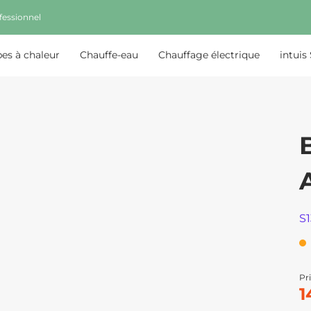
fessionnel
s à chaleur
Chauffe-eau
Chauffage électrique
intuis
S
Pri
1