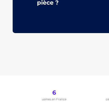
pièce ?
6
usines en France
ce