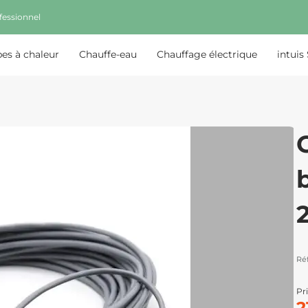
fessionnel
s à chaleur
Chauffe-eau
Chauffage électrique
intuis
b
Ré
Pri
2