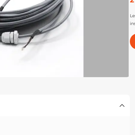
Le
in