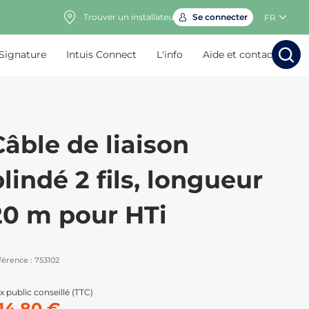
Trouver un installateur
Se connecter
FR
 Signature
Intuis Connect
L'info
Aide et contact
Rechercher
Rechercher
Rech
Rec
Câble de liaison
lindé 2 fils, longueur
20 m pour HTi
férence :
753102
x public conseillé (TTC)
14,80 €