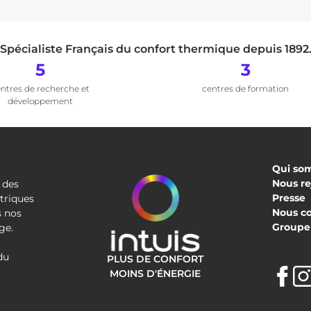
Spécialiste Français du confort thermique depuis 1892
5
3
ntres de recherche et
centres de formation
développement
Qui so
Nous re
 des
Presse
triques
Nous c
s nos
Groupe 
ge.
du
PLUS DE CONFORT
F
MOINS D'ÉNERGIE