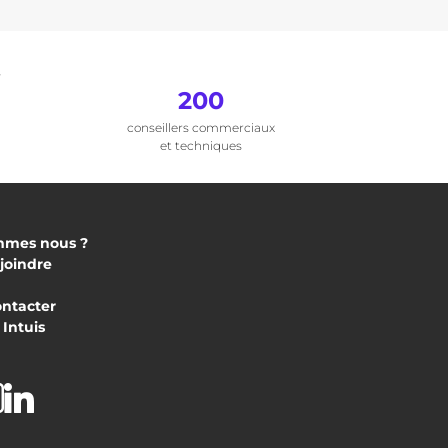
.
200
conseillers commerciaux
et techniques
mmes nous ?
joindre
ontacter
Intuis
acebook
Instagram
Linkedin