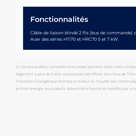
Fonctionnalités
Câble de liaison blindé 2 fils (bus de commande)
Auer des séries HTi70 et HRC70 5 et 7 kW.
(1) Les prix publics conseillés (hors pose) peuvent varier selon chaque 
logement a plus de 2 ans, vous pouvez bénéficier d'un taux de TVA ré
Transition Énergétique (Pompe à chaleur et chauffe-eau thermodyna
primes énergie, les produits doivent être fournis et installés par un 