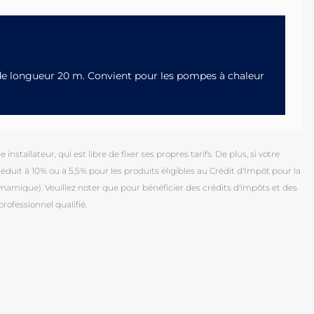
 de longueur 20 m. Convient pour les pompes à chaleur
installateur, qui est libre de fixer ses propres tarifs. De plus, si votre
duit à 10% ou à 5,5% pour les produits éligibles au Crédit d'Impôt pour la
mique). Veuillez noter que pour bénéficier des crédits d'impôts et des
professionnel qualifié.