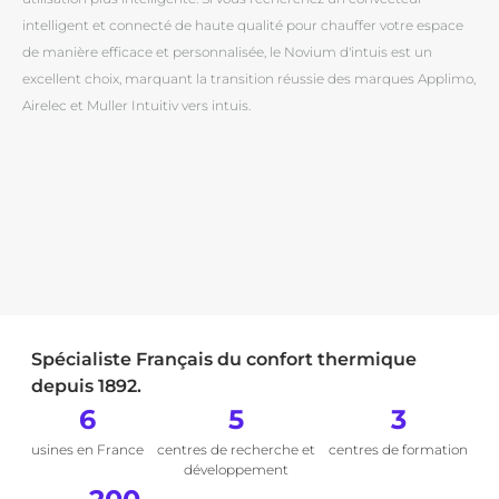
intelligent et connecté de haute qualité pour chauffer votre espace
de manière efficace et personnalisée, le Novium d'intuis est un
excellent choix, marquant la transition réussie des marques Applimo,
Airelec et Muller Intuitiv vers intuis.
Spécialiste Français du confort thermique
depuis 1892.
6
5
3
usines en France
centres de recherche et
centres de formation
développement