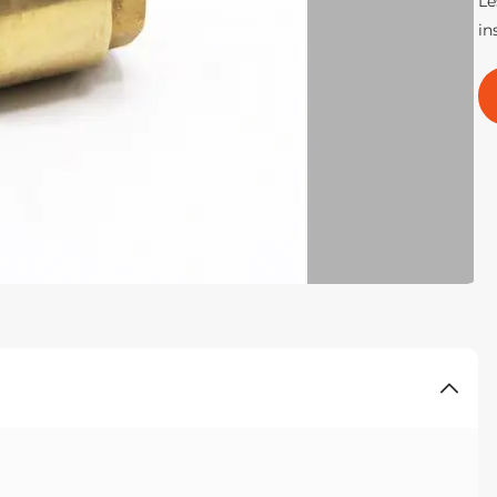
Le
in