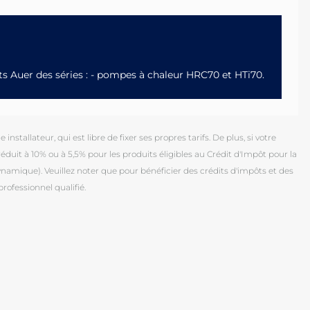
its Auer des séries : - pompes à chaleur HRC70 et HTi70.
installateur, qui est libre de fixer ses propres tarifs. De plus, si votre
duit à 10% ou à 5,5% pour les produits éligibles au Crédit d'Impôt pour la
mique). Veuillez noter que pour bénéficier des crédits d'impôts et des
professionnel qualifié.