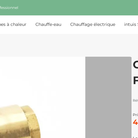
fessionnel
s à chaleur
Chauffe-eau
Chauffage électrique
intuis
C
Ré
Pri
4