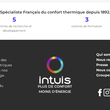
Spécialiste Français du confort thermique depuis 1892
5
3
ntres de recherche et
centres de formation
développement
Qui so
Nous re
 des
Presse
triques
Nous c
s nos
Groupe 
ge.
du
PLUS DE CONFORT
F
MOINS D'ÉNERGIE