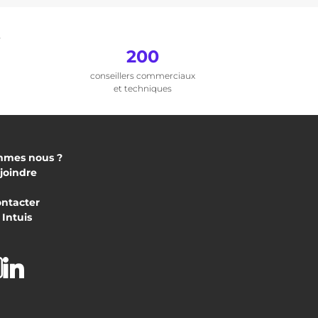
.
200
conseillers commerciaux
et techniques
mmes nous ?
joindre
ontacter
Intuis
acebook
Instagram
Linkedin