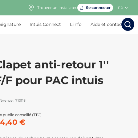
Trouver un installateur
Se connecter
FR
 Signature
Intuis Connect
L'info
Aide et contact
Rechercher
Rechercher
Rech
Rec
lapet anti-retour 1''
F/F pour PAC intuis
férence :
710118
x public conseillé (TTC)
4,40 €