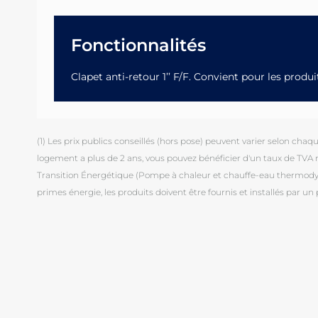
Fonctionnalités
Clapet anti-retour 1’’ F/F. Convient pour les produ
(1) Les prix publics conseillés (hors pose) peuvent varier selon chaque 
logement a plus de 2 ans, vous pouvez bénéficier d'un taux de TVA ré
Transition Énergétique (Pompe à chaleur et chauffe-eau thermodyna
primes énergie, les produits doivent être fournis et installés par un 