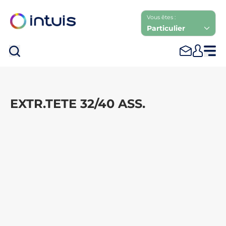
Vous êtes :
Particulier
Rec
EXTR.TETE 32/40 ASS.