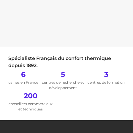
Spécialiste Français du confort thermique
depuis 1892.
6
5
3
usines en France
centres de recherche et
centres de formation
développement
200
conseillers commerciaux
et techniques