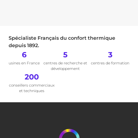
Spécialiste Français du confort thermique
depuis 1892.
6
5
3
usines en France
centres de recherche et
centres de formation
développement
200
conseillers commerciaux
et techniques