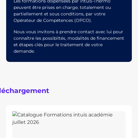
Les formations dispensées par intuis-Thermo
peuvent être prises en charge, totalement ou
partiellement et sous conditions, par votre
Opérateur de Compétences (OPCO).
Nous vous invitons à prendre contact avec lui pour
connaître les possibiltés, modalités de financement
et étapes clés pour le traitement de votre
demande.
léchargement