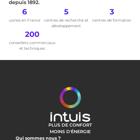
depuis 1892.
6
5
3
usines en France
centres de recherche et
centres de formation
développement
200
conseillers commerciaux
et techniques
PLUS DE CONFORT
MOINS D'ÉNERGIE
Qui sommes nous ?