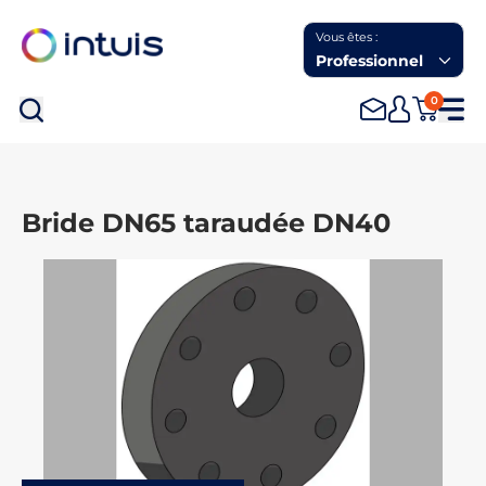
Vous êtes :
Professionnel
0
Rec
Bride DN65 taraudée DN40