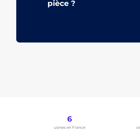
pièce ?
6
usines en France
ce