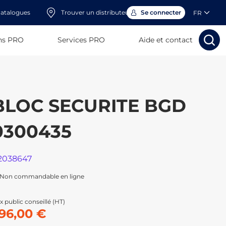
atalogues
Trouver un distributeur
Se connecter
FR
ns PRO
Services PRO
Aide et contact
Rechercher
Rechercher
Rech
Rec
BLOC SECURITE BGD
0300435
2038647
Non commandable en ligne
x public conseillé (HT)
96,00 €