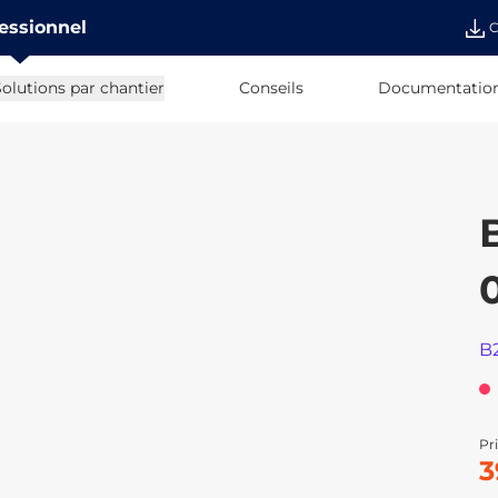
essionnel
C
olutions par chantier
Conseils
Documentatio
B
Pri
3