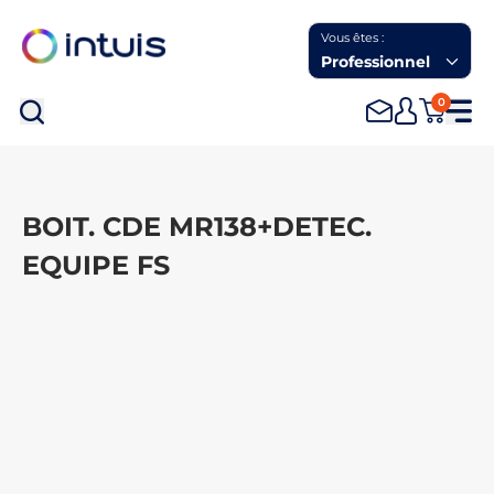
Vous êtes :
Professionnel
0
Rec
BOIT. CDE MR138+DETEC.
EQUIPE FS