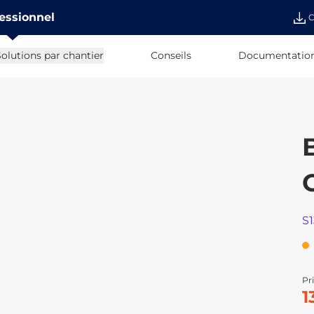
essionnel
C
olutions par chantier
Conseils
Documentatio
S
Pri
1