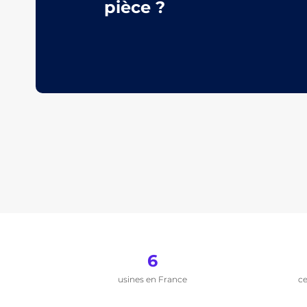
pièce ?
6
usines en France
ce