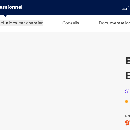
essionnel
C
olutions par chantier
Conseils
Documentatio
S
Pri
9