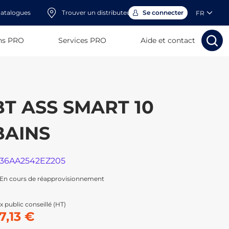
atalogues
Trouver un distributeur
Se connecter
FR
ns PRO
Services PRO
Aide et contact
Rechercher
Rechercher
Rech
Rec
BT ASS SMART 10
BAINS
136AA2542EZ205
En cours de réapprovisionnement
x public conseillé (HT)
7,13 €