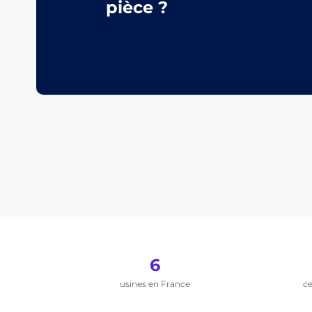
pièce ?
6
usines en France
ce